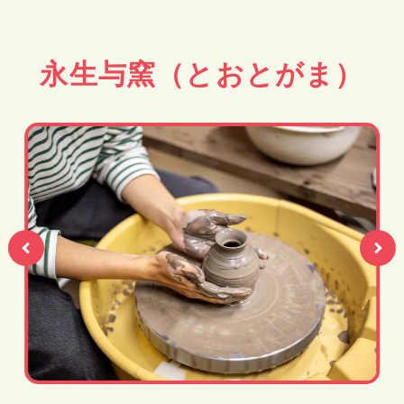
永生与窯（とおとがま）